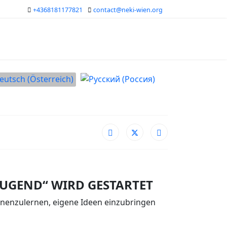
+4368181177821
contact@neki-wien.org
che auswählen
JUGEND“ WIRD GESTARTET
nenzulernen, eigene Ideen einzubringen