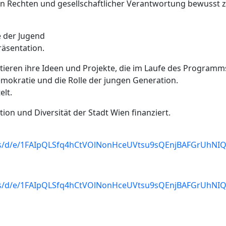
en Rechten und gesellschaftlicher Verantwortung bewusst 
e der Jugend
räsentation.
ieren ihre Ideen und Projekte, die im Laufe des Programms
mokratie und die Rolle der jungen Generation.
lt.
ion und Diversität der Stadt Wien finanziert.
rms/d/e/1FAIpQLSfq4hCtVOlNonHceUVtsu9sQEnjBAFGrUhN
rms/d/e/1FAIpQLSfq4hCtVOlNonHceUVtsu9sQEnjBAFGrUhN